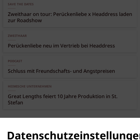
SAVE THE DATES
Zweithaar on tour: Perückenliebe x Headdress laden
zur Roadshow
ZWEITHAAR
Perückenliebe neu im Vertrieb bei Headdress
PODCAST
Schluss mit Freundschafts- und Angstpreisen
HEIMISCHE UNTERNEHMEN
Great Lengths feiert 10 Jahre Produktion in St.
Stefan
Datenschutzeinstellunge