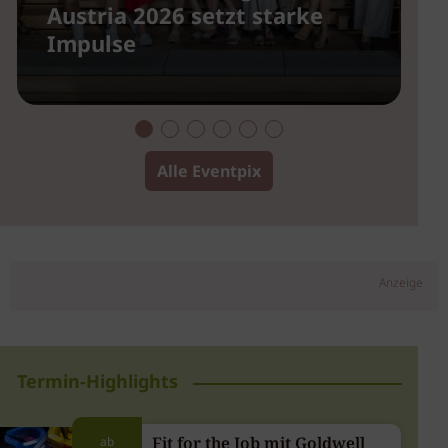
Austria 2026 setzt starke
u
Impulse
2
Alle Eventpix
Anzeige
Termin-Highlights
Fit for the Job mit Goldwell
ab