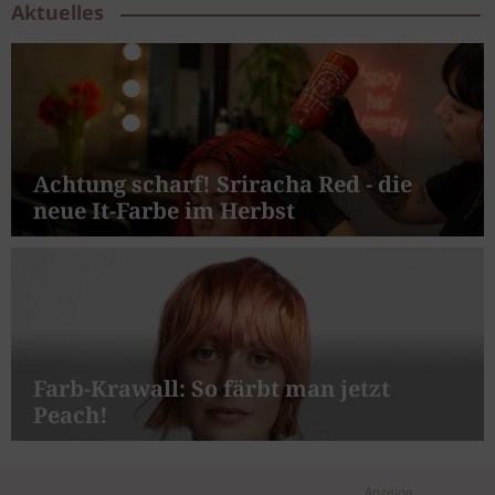
Aktuelles
Achtung scharf! Sriracha Red - die
neue It-Farbe im Herbst
Farb-Krawall: So färbt man jetzt
Peach!
Anzeige