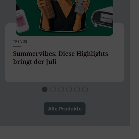
TRENDS
UV
Summervibes: Diese Highlights
G
bringt der Juli
H
Alle Produkte