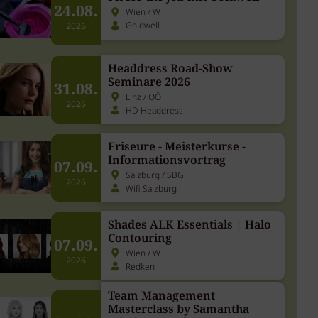
24.08.
Wien / W
Goldwell
2026
Headdress Road-Show
Seminare 2026
31.08.
Linz / OÖ
2026
HD Headdress
Friseure - Meisterkurse -
Informationsvortrag
07.09.
Salzburg / SBG
2026
Wifi Salzburg
Shades ALK Essentials | Halo
Contouring
07.09.
Wien / W
2026
Redken
Team Management
Masterclass by Samantha