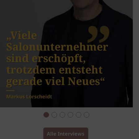
„Viele
Salonunternehmer
sind erschöpft,
trotzdem entsteht
gerade viel Neues“
Markus Lorscheidt
Alle Interviews