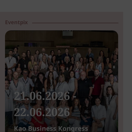
Eventpix
21.06.2026 -
22.06.2026
Kao Business Kongress
B