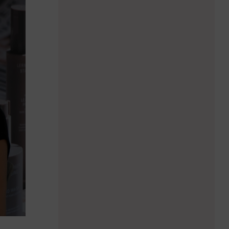
„Ein unzufriedener
Gast spricht sich
schneller rum"
Nelli Götze