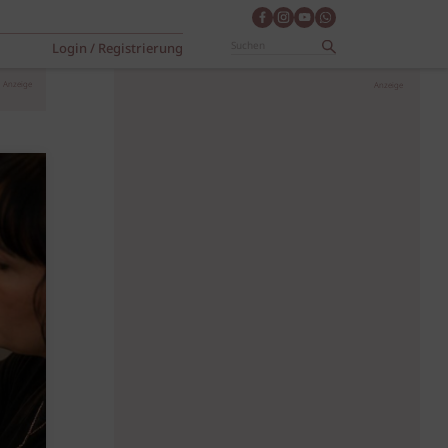
Login / Registrierung
Anzeige
Anzeige