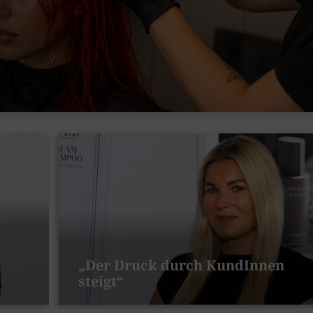
„Der Druck durch KundInnen
steigt“