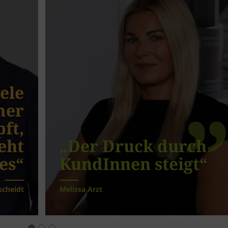
iele
mer
ft,
eht
„Der Druck durch
es“
KundInnen steigt“
scheidt
Melissa Arzt