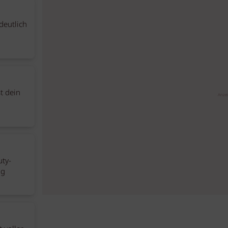
deutlich
st dein
Anze
uty-
ag