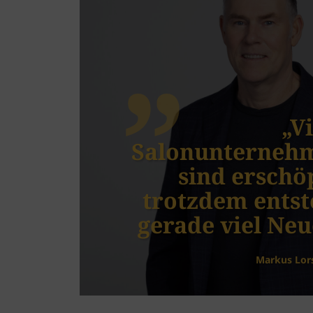
„V
Salonunterneh
sind erschöp
trotzdem entst
gerade viel Neu
Markus Lor