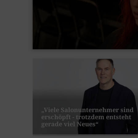
„Viele Salonunternehmer sind
erschöpft - trotzdem entsteht
gerade viel Neues“