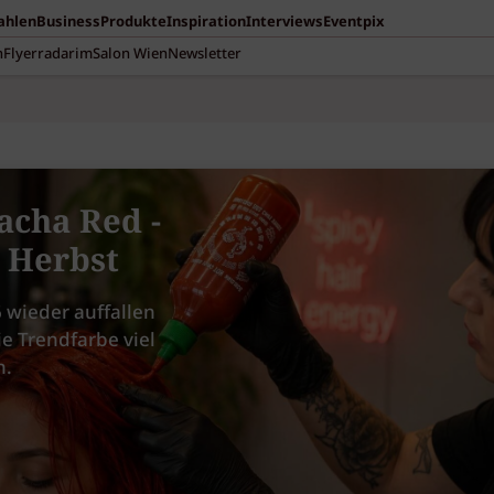
Zahlen
Business
Produkte
Inspiration
Interviews
Eventpix
n
Flyerradar
imSalon Wien
Newsletter
acha Red -
m Herbst
 wieder auffallen
ie Trendfarbe viel
n.