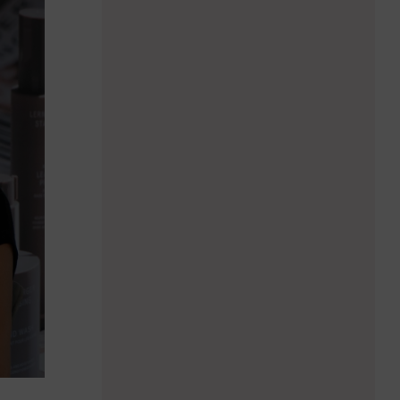
„Ein unzufriedener
Gast spricht sich
schneller rum"
Nelli Götze