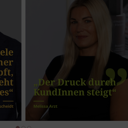
iele
mer
ft,
eht
„Der Druck durch
es“
KundInnen steigt“
scheidt
Melissa Arzt