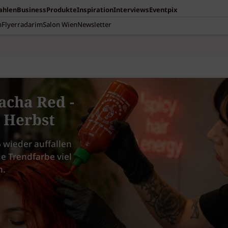
Zahlen
Business
Produkte
Inspiration
Interviews
Eventpix
n
Flyerradar
imSalon Wien
Newsletter
acha Red -
m Herbst
 wieder auffallen
ie Trendfarbe viel
n.