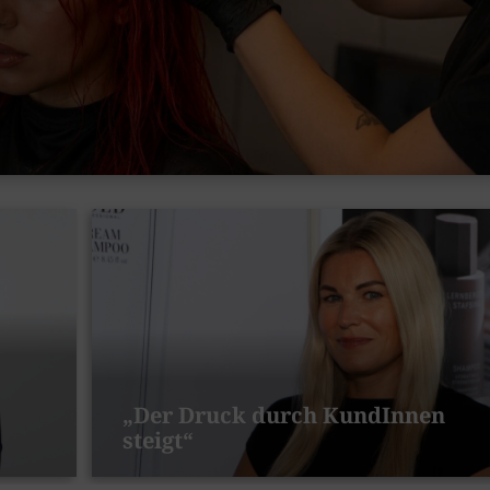
„Der Druck durch KundInnen
steigt“