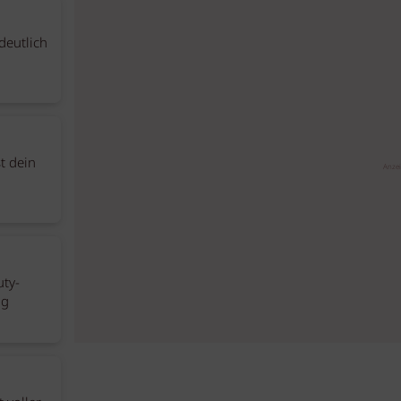
deutlich
st dein
Anze
uty-
ag