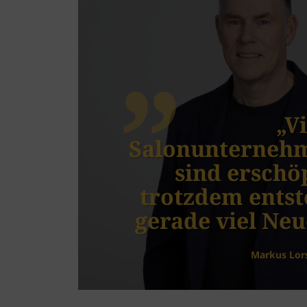
„V
Salonunterneh
sind erschöp
trotzdem entst
gerade viel Neu
Markus Lor