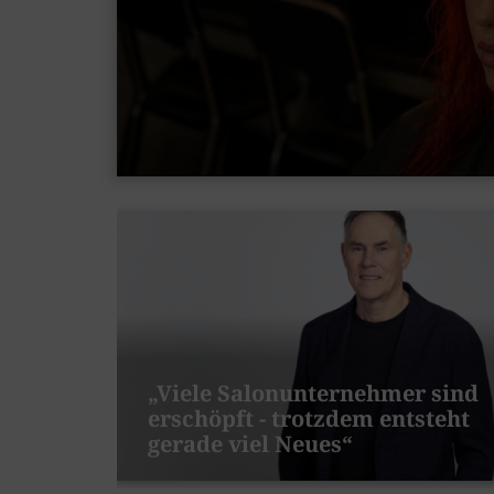
„Viele Salonunternehmer sind
erschöpft - trotzdem entsteht
gerade viel Neues“