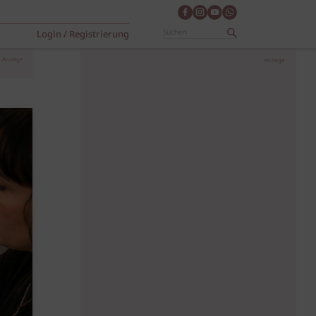
Login / Registrierung
Anzeige
Anzeige