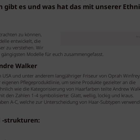
 gibt es und was hat das mit unserer Ethni
trachten zu können,
Anz
lle entwickelt, die
ser zu verstehen. Wir
 gängigsten Modelle für euch zusammengefasst.
Andre Walker
n USA und unter anderem langjähriger Friseur von Oprah Winfrey.
 eigenen Pflegeproduktlinie, um seine Produkte gezielter an die
nlich wie die Kategorisierung von Haarfarben teilte Andrew Walk
t den Zahlen 1-4 symbolisierte: Glatt, wellig, lockig und kraus.
taben A-C, welche zur Unterscheidung von Haar-Subtypen verwend
 -strukturen: