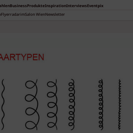
Zahlen
Business
Produkte
Inspiration
Interviews
Eventpix
n
Flyerradar
imSalon Wien
Newsletter