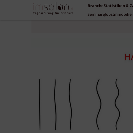
Branche
Statistiken & 
Seminare
Jobs
Immobilie