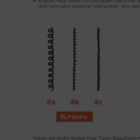
Krauses Haar haben am häufigsten Menschen af
dicht und kann trockener und spröder sein, wodu
Neben der Andre Walker Haar-Typen-Klassifizieru