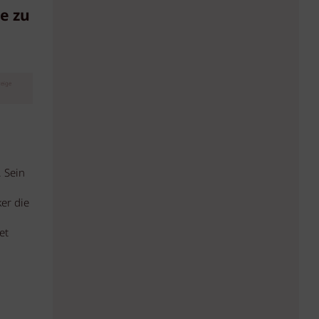
e zu
eige
 Sein
er die
et