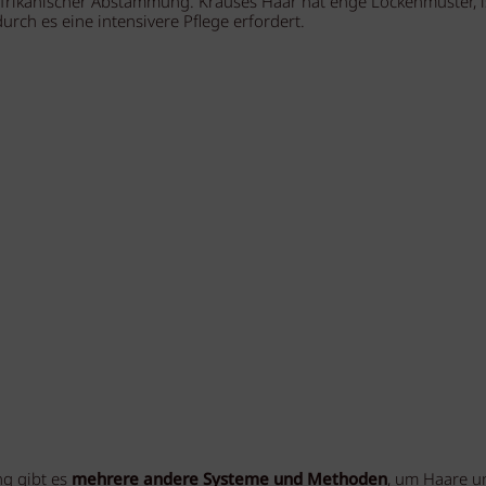
rikanischer Abstammung. Krauses Haar hat enge Lockenmuster, i
rch es eine intensivere Pflege erfordert.
ng gibt es
mehrere andere Systeme und Methoden
, um Haare u