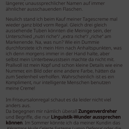
längerer, unaussprechlicher Namen auf immer
ähnlicher ausschauenden Flaschen.
Neulich stand ich beim Kauf meiner Tagescreme mal
wieder ganz blöd vorm Regal. Gleich drei gleich
aussehende Tuben könnten die Meinige sein, der
Unterschied „nutri riche“/ „extra riche“/ „riche“ am
Markenende. Na, was nun? Wie ein Dummie
durchforstete ich mein Hirn nach Anhaltspunkten, was
ich denn morgens immer in der Hand halte, aber
selbst mein Unterbewusstsein machte da nicht mit.
Prallvoll ist mein Kopf und schon kleine Details wie eine
Nummer, ein Bild oder eine andere Farbe, hätten da
zum Seelenheil verholfen. Wahrscheinlich ist es ein
Kompliment, nur intelligente Menschen benutzen
meine Creme!
Im Friseursalonregal schaut es da leider nicht viel
anders aus.
Da begegnen mir nämlich überall
Zungenverdreher
und Begriffe, die nur
Linguistik-Wunder aussprechen
können
. Im Sommer könnte ich da meiner Kundin das
‚
Kérastase Huile Celeste Systeme Lumio Defense
‘ oder die