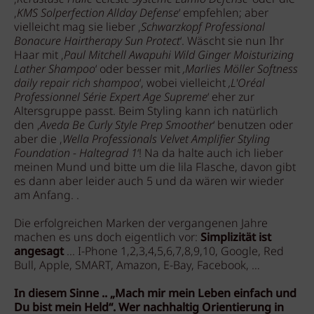
‚
KMS Solperfection Allday Defense
‘ empfehlen; aber
vielleicht mag sie lieber ‚
Schwarzkopf Professional
Bonacure Hairtherapy Sun Protect
‘. Wäscht sie nun Ihr
Haar mit ‚
Paul Mitchell Awapuhi Wild Ginger Moisturizing
Lather Shampoo
‘ oder besser mit
‚Marlies Möller Softness
daily repair rich shampoo
‘, wobei vielleicht
‚L'Oréal
Professionnel Série Expert Age Supreme
‘ eher zur
Altersgruppe passt. Beim Styling kann ich natürlich
den ‚
Aveda Be Curly Style Prep Smoother
‘ benutzen oder
aber die ‚
Wella Professionals Velvet Amplifier Styling
Foundation - Haltegrad 1
‘! Na da halte auch ich lieber
meinen Mund und bitte um die lila Flasche, davon gibt
es dann aber leider auch 5 und da wären wir wieder
am Anfang. .
Die erfolgreichen Marken der vergangenen Jahre
machen es uns doch eigentlich vor:
Simplizität ist
angesagt
... I-Phone 1,2,3,4,5,6,7,8,9,10, Google, Red
Bull, Apple, SMART, Amazon, E-Bay, Facebook, …
In diesem Sinne .. „Mach mir mein Leben einfach und
Du bist mein Held“. Wer nachhaltig Orientierung in