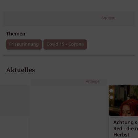
Anzeige
Themen:
Friseurinnung
Covid 19 - Corona
Aktuelles
Anzeige
Achtung sc
Red - die 
Herbst