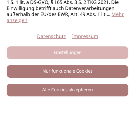
1 S. 1 lit. a DS-GVO, § 165 Abs. 3 S. 2 TKG 2021. Die
Einwilligung betrifft auch Datenverarbeitungen
außerhalb der EU/des EWR, Art. 49 Abs. 1 lit.
...
Mehr
anzeigen
Datenschutz
Impressum
Einstellungen
Nur funktionale Cookies
Alle Cookies akzeptieren
0
Zurück
Teilen