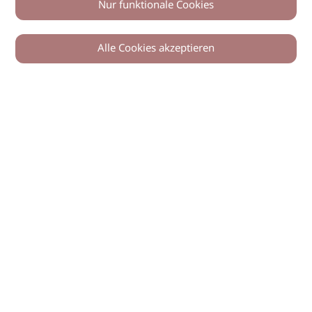
Nur funktionale Cookies
Alle Cookies akzeptieren
0
Zurück
Teilen
© 2026 imSalon Verlags GmbH
Newsletter
Kontakt