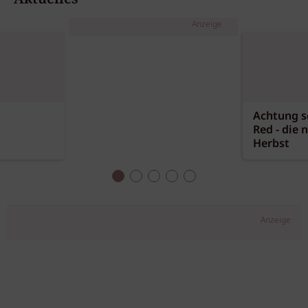
Anzeige
Achtung sc
Red - die 
Herbst
Anzeige