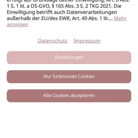
erfolgt auf Grundlage deiner Einwilligung, Art. 6 Abs.
1 S. 1 lit. a DS-GVO, § 165 Abs. 3 S. 2 TKG 2021. Die
Einwilligung betrifft auch Datenverarbeitungen
außerhalb der EU/des EWR, Art. 49 Abs. 1 lit.
...
Mehr
anzeigen
Datenschutz
Impressum
Einstellungen
Nur funktionale Cookies
Alle Cookies akzeptieren
0
Zurück
Teilen