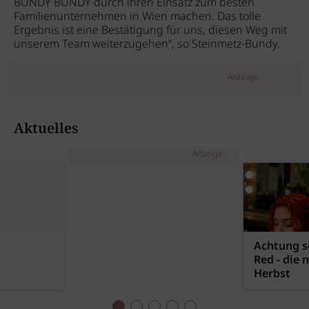
BUNDY BUNDY durch ihren Einsatz zum besten
Familienunternehmen in Wien machen. Das tolle
Ergebnis ist eine Bestätigung für uns, diesen Weg mit
unserem Team weiterzugehen“, so Steinmetz-Bundy.
Anzeige
Aktuelles
Anzeige
Achtung sc
Red - die 
Herbst