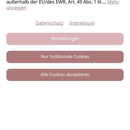
außerhalb der EU/des EWR, Art. 49 Abs. 1 lit.
...
Mehr
anzeigen
Datenschutz
Impressum
Einstellungen
Nur funktionale Cookies
Alle Cookies akzeptieren
0
Zurück
Teilen
© 2026 imSalon Verlags GmbH