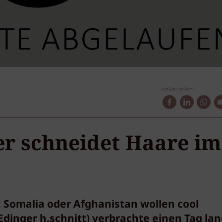
Artikel teilen:
er schneidet Haare im
p
 Somalia oder Afghanistan wollen cool
dinger h.schnitt) verbrachte einen Tag la