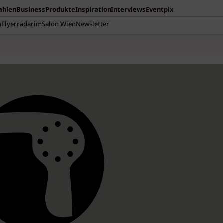
Zahlen
Business
Produkte
Inspiration
Interviews
Eventpix
n
Flyerradar
imSalon Wien
Newsletter