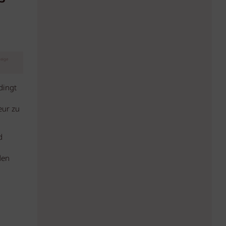
eige
dingt
eur zu
d
den