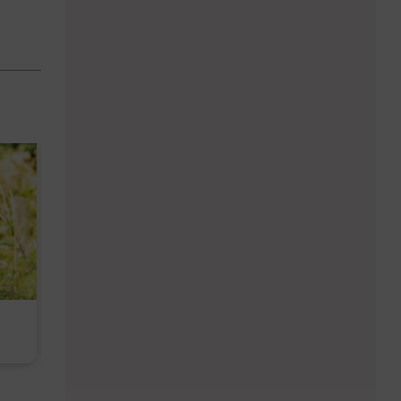
Diese Must-haves bringt der
Baby Don't C
August