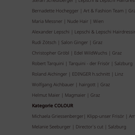
Stefan Schedlberger | Lepschi & Lepschi Hairdres
Bernadette Hochegger | Art & Fashion Team | Gr
Maria Messner | Nude Hair | Wien
Alexander Lepschi | Lepschi & Lepschi Hairdressi
Rudi Zötsch | Salon Ginger | Graz
Christopher Gröbl | Edel WildWuchs | Graz
Robert Tarquini | Tarquini - der Frisör | Salzburg
Roland Aichinger | EDINGER h.schnitt | Linz
Wolfgang Aichbauer | hairgott | Graz
Helmut Maier | Magmaier | Graz
Kategorie COLOUR
Michaela Griessenberger| Klipp-unser Frisör | Am
Melanie Seeburger | Director`s cut | Salzburg