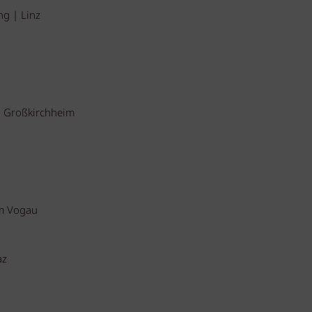
ng | Linz
| Großkirchheim
am Vogau
az