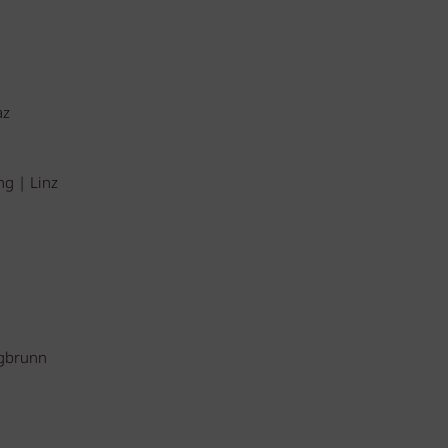
az
ng | Linz
ngbrunn