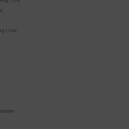
sing | Linz
az
ng | Linz
stetten