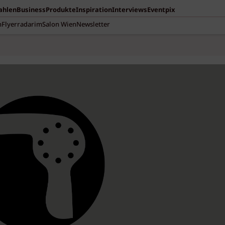
Zahlen
Business
Produkte
Inspiration
Interviews
Eventpix
n
Flyerradar
imSalon Wien
Newsletter