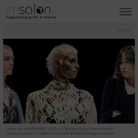
Anzeige
Looks von HAARMANIA 2023: v. li: Markus Salm / Mario Krankl /
Ginger|Lemon | Credits: Chris Hofer & Martin Stieger imSalon