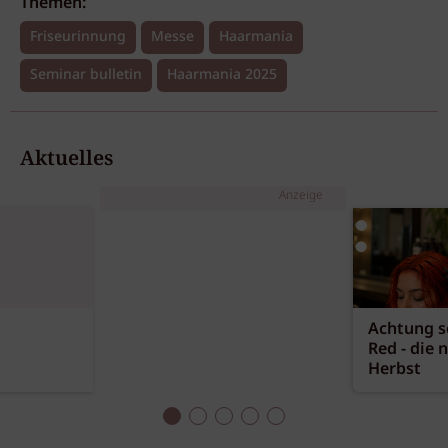
Themen:
Friseurinnung
Messe
Haarmania
Seminar bulletin
Haarmania 2025
Aktuelles
Anzeige
Achtung sc
Red - die 
Herbst