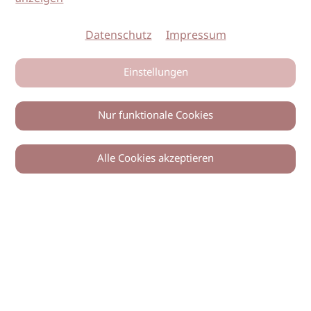
Datenschutz
Impressum
Einstellungen
Nur funktionale Cookies
Alle Cookies akzeptieren
0
Zurück
Teilen
© 2026 imSalon Verlags GmbH