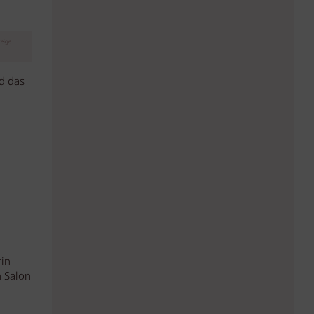
eige
d das
rin
n Salon