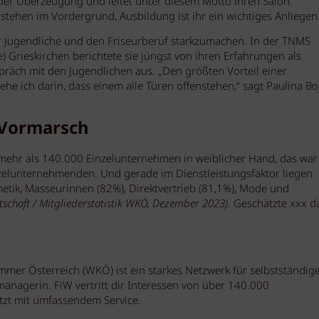
e der Überzeugung und leitet unter diesem Motto ihren Salon.
 stehen im Vordergrund, Ausbildung ist ihr ein wichtiges Anliege
für Jugendliche und den Friseurberuf starkzumachen. In der TNMS
) Grieskirchen berichtete sie jüngst von ihren Erfahrungen als
präch mit den Jugendlichen aus.
„Den größten Vorteil einer
he ich darin, dass einem alle Türen offenstehen,“
sagt Paulina Boj
 Vormarsch
“ mehr als 140.000 Einzelunternehmen in weiblicher Hand, das war
nzelunternehmenden. Und gerade im Dienstleistungsfaktor liegen
tik, Masseurinnen (82%), Direktvertrieb (81,1%), Mode und
rtschaft / Mitgliederstatistik WKÖ, Dezember 2023).
Geschätzte xxx d
ammer Österreich (WKÖ) ist ein starkes Netzwerk für selbstständig
anagerin. FiW vertritt dir Interessen von über 140.000
tzt mit umfassendem Service.