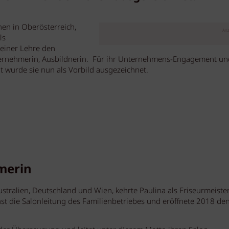
hen in Oberösterreich,
Anz
ls
 einer Lehre den
 Unternehmerin, Ausbildnerin. Für ihr Unternehmens-Engagement un
t wurde sie nun als Vorbild ausgezeichnet.
merin
ustralien, Deutschland und Wien, kehrte Paulina als Friseurmeiste
t die Salonleitung des Familienbetriebes und eröffnete 2018 de