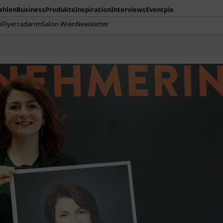
Zahlen
Business
Produkte
Inspiration
Interviews
Eventpix
n
Flyerradar
imSalon Wien
Newsletter