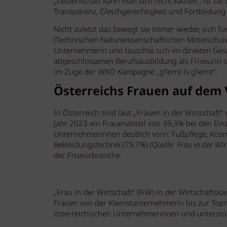
„Leidenschaft kann man sich nicht kaufen“, ist si
Transparenz, Gleichgerechtigkeit und Fortbildung
Nicht zuletzt das bewegt sie immer wieder, sich 
(Technischen Naturwissenschaftlichen Mittelschule
Unternehmerin und tauschte sich im direkten Ges
abgeschlossenen Berufsausbildung als Friseurin se
im Zuge der WKO Kampagne „g’lernt is g’lernt“.
Österreichs Frauen auf dem
In Österreich sind laut „Frauen in der Wirtschaft
Jahr 2023 ein Frauenanteil von 39,3% bei den Ei
Unternehmerinnen deutlich vorn: Fußpflege, Kosme
Bekleidungstechnik (79,7%)
(Quelle: Frau in der Wi
der Friseurbranche.
„Frau in der Wirtschaft“ (FiW) in der Wirtschaftsk
Frauen von der Kleinstunternehmerin bis zur Topm
österreichischen Unternehmerinnen und unterstü