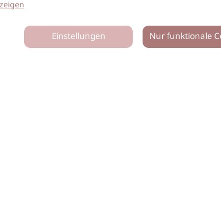
zeigen
Einstellungen
Nur funktionale C
tz
Impressum
Netiquette