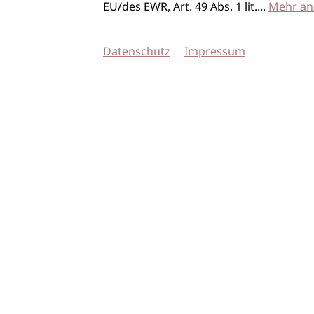
EU/des EWR, Art. 49 Abs. 1 lit.
...
Mehr an
Datenschutz
Impressum
© 2026 imSalon Verlags GmbH
Newsletter
Kontakt
Team
Verlag
Mediadaten
AGB
Datenschu