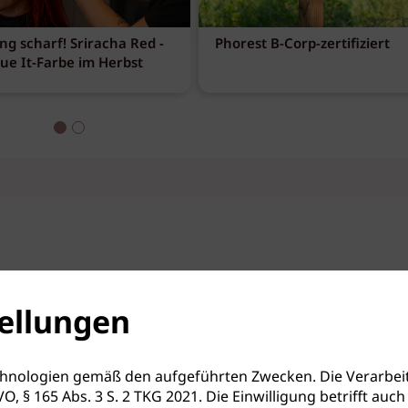
ng scharf! Sriracha Red -
Phorest B-Corp-zertifiziert
eue It-Farbe im Herbst
ellungen
hnologien gemäß den aufgeführten Zwecken. Die Verarbeit
S-GVO, § 165 Abs. 3 S. 2 TKG 2021. Die Einwilligung betrifft 