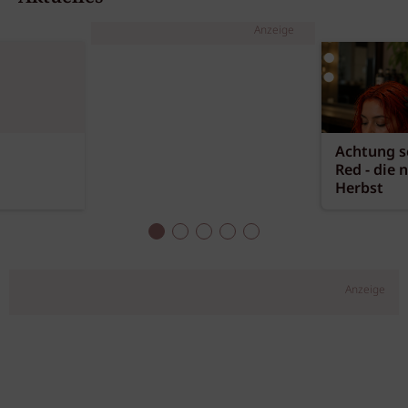
Anzeige
Achtung sc
Red - die 
Herbst
Anzeige