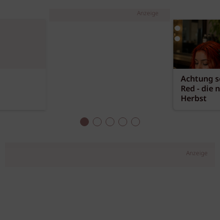
Anzeige
Achtung sc
Red - die 
Herbst
Anzeige