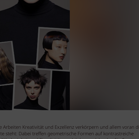
e Arbeiten Kreativität und Exzellenz verkörpern und allem voran d
te steht: Dabei treffen geometrische Formen auf kontrastreiche