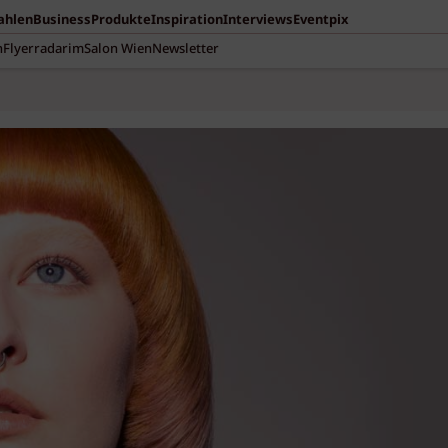
Zahlen
Business
Produkte
Inspiration
Interviews
Eventpix
n
Flyerradar
imSalon Wien
Newsletter