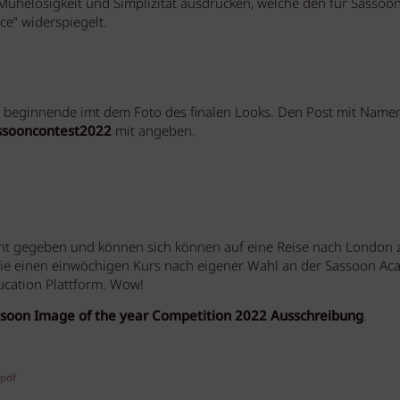
 Mühelosigkeit und Simplizität ausdrücken, welche den für Sassoo
ce“ widerspiegelt.
ie, beginnende imt dem Foto des finalen Looks. Den Post mit Namen
ssooncontest2022
mit angeben.
t gegeben und können sich können auf eine Reise nach London 
owie einen einwöchigen Kurs nach eigener Wahl an der Sassoon A
ucation Plattform. Wow!
soon Image of the year Competition 2022 Ausschreibung
.
pdf