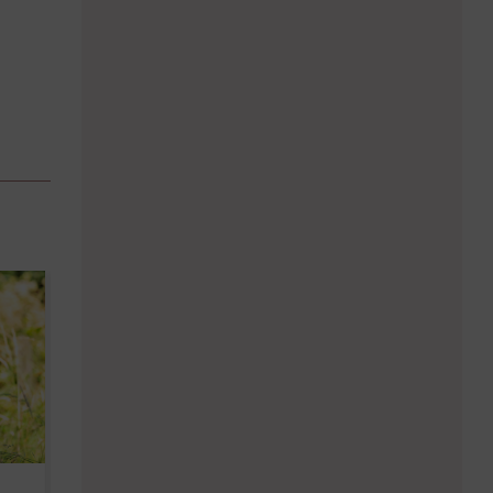
Diese Must-haves bringt der
Baby Don't C