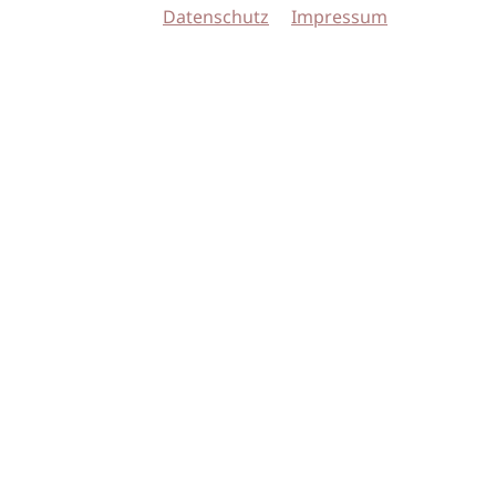
Datenschutz
Impressum
© 2026 imSalon Verlags GmbH
Newsletter
Kontakt
Team
Verlag
Mediadaten
AGB
Datenschu