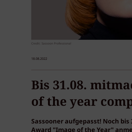
Credit: Sassoon Professional
18.08.2022
Bis 31.08. mitm
of the year comp
Sassooner aufgepasst! Noch bis 
Award "Image of the Year" anmeld