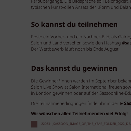
Farbübergänge. Die Bildsprache soll Leichtigkeit,
typischen kunstvollen Ansatz der „Form und Balan
So kannst du teilnehmen
Poste ein Vorher- und ein Nachher-Bild, als Galr
Salon und Land versehen sowie den Hashtag
#sa
Der Wettbewerb läuft noch bis Ende August.
Das kannst du gewinnen
Die Gewinner*innen werden im September bekann
Salon Live Show at Salon International freuen s
in London gewinnen oder auf der Sassoonline-Ed
Die Teilnahmebedingungen findet ihr in der ►
Sas
Wir wünschen allen Teilnehmenden viel Erfolg!
220531_SASSOON_IMAGE_OF_THE_YEAR_FOLDER_2022_DE.