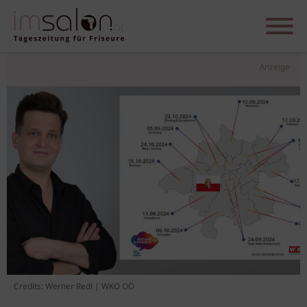
Anzeige
Credits: Werner Redl | WKO OÖ