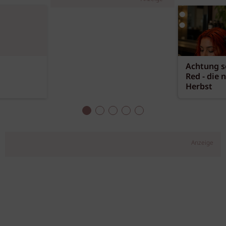
Achtung sc
Red - die 
Herbst
Anzeige