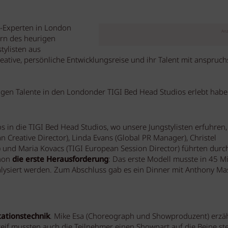
I-Experten in London
Anz
rn des heurigen
tylisten aus
eative, persönliche Entwicklungsreise und ihr Talent mit anspruch
ungen Talente in den Londonder TIGI Bed Head Studios erlebt habe
os in die TIGI Bed Head Studios, wo unsere Jungstylisten erfuhren
n Creative Director), Linda Evans (Global PR Manager), Christel
r) und Maria Kovacs (TIGI European Session Director) führten durc
hon
die erste Herausforderung
: Das erste Modell musste in 45 M
alysiert werden. Zum Abschluss gab es ein Dinner mit Anthony Ma
ationstechnik
. Mike Esa (Choreograph und Showproduzent) erzäh
if mussten auch die Teilnehmer einen Showpart auf die Beine ste