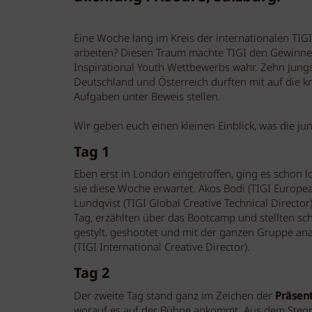
Eine Woche lang im Kreis der internationalen TIG
arbeiten? Diesen Traum machte TIGI den Gewinne
Inspirational Youth Wettbewerbs wahr. Zehn Jungs
Deutschland und Österreich durften mit auf die kr
Aufgaben unter Beweis stellen.
Wir geben euch einen kleinen Einblick, was die j
Tag 1
Eben erst in London eingetroffen, ging es schon l
sie diese Woche erwartet. Akos Bodi (TIGI Europea
Lundqvist (TIGI Global Creative Technical Directo
Tag, erzählten über das Bootcamp und stellten sc
gestylt, geshootet und mit der ganzen Gruppe an
(TIGI International Creative Director).
Tag 2
Der zweite Tag stand ganz im Zeichen der
Präsent
worauf es auf der Bühne ankommt. Aus dem Stegre