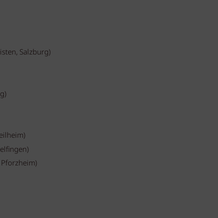
isten, Salzburg)
rg)
eilheim)
elfingen)
, Pforzheim)