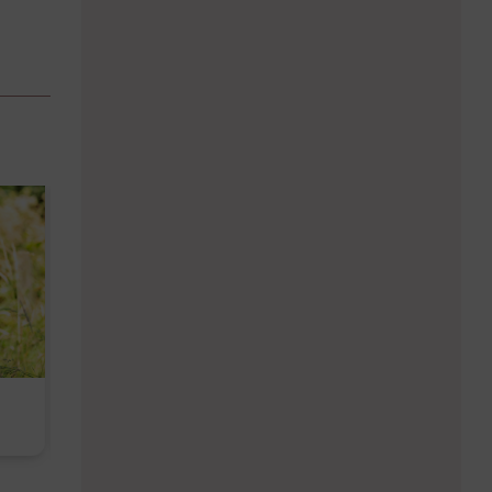
Diese Must-haves bringt der
Baby Don't C
August