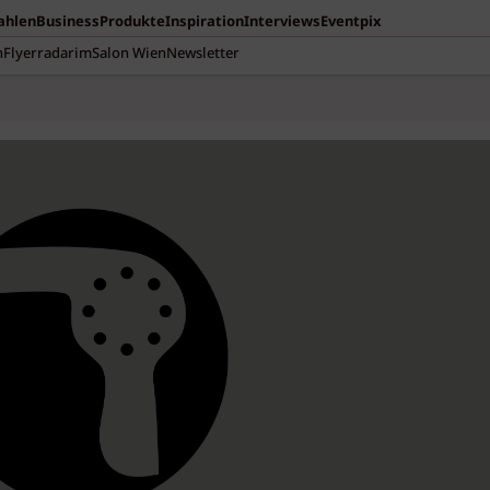
Zahlen
Business
Produkte
Inspiration
Interviews
Eventpix
n
Flyerradar
imSalon Wien
Newsletter