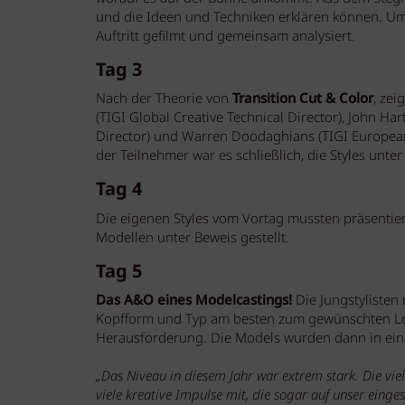
und die Ideen und Techniken erklären können. Um
Auftritt gefilmt und gemeinsam analysiert.
Tag 3
Nach der Theorie von
Transition Cut & Color
, zei
(TIGI Global Creative Technical Director), John Ha
Director) und Warren Doodaghians (TIGI European 
der Teilnehmer war es schließlich, die Styles unter
Tag 4
Die eigenen Styles vom Vortag mussten präsentie
Modellen unter Beweis gestellt.
Tag 5
Das A&O eines Modelcastings!
Die Jungstylisten
Kopfform und Typ am besten zum gewünschten Look
Herausforderung. Die Models wurden dann in eine
„Das Niveau in diesem Jahr war extrem stark. Die vie
viele kreative Impulse mit, die sogar auf unser ein