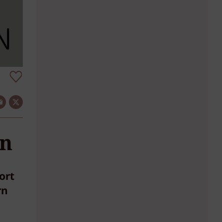
on
ort
rn