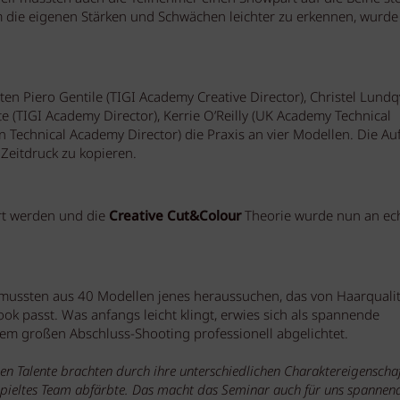
 die eigenen Stärken und Schwächen leichter zu erkennen, wurde
gten Piero Gentile (TIGI Academy Creative Director), Christel Lundq
rte (TIGI Academy Director), Kerrie O’Reilly (UK Academy Technical
Technical Academy Director) die Praxis an vier Modellen. Die A
 Zeitdruck zu kopieren.
rt werden und die
Creative Cut&Colour
Theorie wurde nun an ec
 mussten aus 40 Modellen jenes heraussuchen, das von Haarqualit
 passt. Was anfangs leicht klingt, erwies sich als spannende
m großen Abschluss-Shooting professionell abgelichtet.
len Talente brachten durch ihre unterschiedlichen Charaktereigenscha
gespieltes Team abfärbte. Das macht das Seminar auch für uns spannen