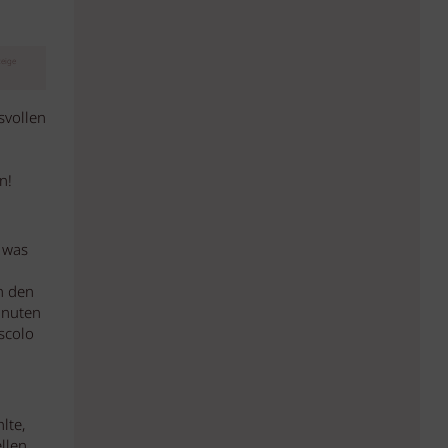
eige
svollen
n!
, was
h den
inuten
scolo
lte,
llen