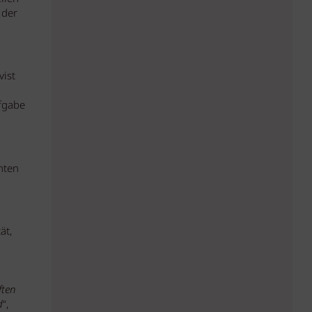
 der
vist
ufgabe
hten
ät,
ften
d
“,